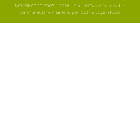
©
CUISINEPOP
2007 - 2026 - Site 100% indépendant et
communautaire maintenu par
iOz.fr
&
yoga-stud.io