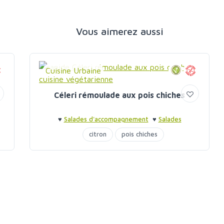
Vous aimerez aussi
Cuisine Urbaine
Céleri rémoulade aux pois chiches
♥
Salades d'accompagnement
♥
Salades
d'accompagnement
♥
Barbecue entre amis
♥
citron
pois chiches
Barbecue entre amis