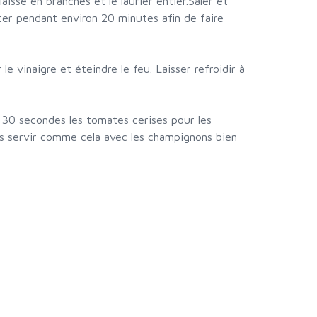
laissé en branches et le laurier entier.Saler et
ter pendant environ 20 minutes afin de faire
 le vinaigre et éteindre le feu. Laisser refroidir à
r 30 secondes les tomates cerises pour les
les servir comme cela avec les champignons bien