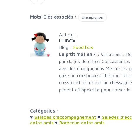
Mots-Clés associés :
champignon
Auteur :
LILIBOX
Blog :
Food box
Le p'tit mot en +
:
Variations : Re
par du jus de citron Concasser les 
avec les champignons Mettre les g
gaze ou une boule à thé pour les f
cuisson et les retirer au dressage
piment d'Espelette pour corser le 
Catégories :
♥
Salades d'accompagnement
♥
Salades d'a
entre amis
♥
Barbecue entre amis