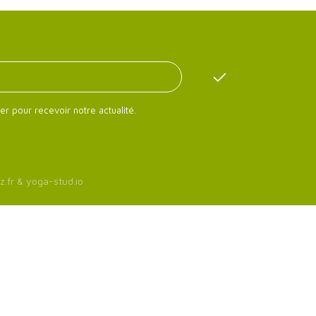
er pour recevoir notre actualité.
z.fr
&
yoga-stud.io