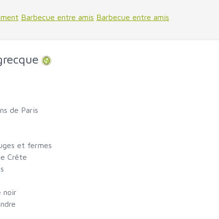
ement
Barbecue entre amis
Barbecue entre amis
grecque
ns de Paris
ouges et fermes
 de Crête
es
e noir
andre