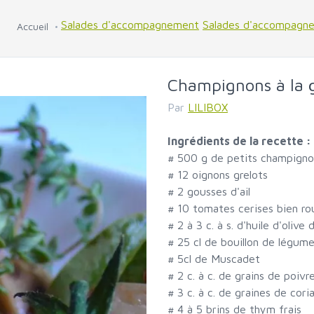
Salades d'accompagnement
Salades d'accompagn
Accueil
Champignons à la 
Par
LILIBOX
Ingrédients de la recette :
#
500 g de petits champigno
#
12 oignons grelots
#
2 gousses d'ail
#
10 tomates cerises bien r
#
2 à 3 c. à s. d'huile d'olive
#
25 cl de bouillon de légum
#
5cl de Muscadet
#
2 c. à c. de grains de poivr
#
3 c. à c. de graines de cori
#
4 à 5 brins de thym frais