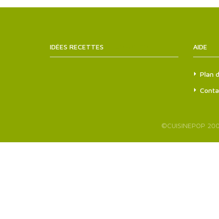
IDÉES RECETTES
SITEMAPS.XML
AIDE
Plan d
Conta
©
CUISINEPOP
200