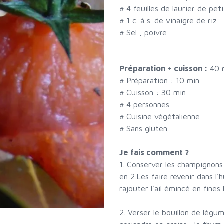
#
4 feuilles de laurier de peti
#
1 c. à s. de vinaigre de riz
#
Sel , poivre
Préparation + cuisson :
40 
# Préparation :
10
min
# Cuisson :
30
min
#
4 personnes
# Cuisine végétalienne
# Sans gluten
Je fais comment ?
1. Conserver les champignons 
en 2.Les faire revenir dans l
rajouter l'ail émincé en fines
2. Verser le bouillon de légume