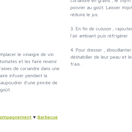
coriandre en grains , le thym 
poivrer au goût. Laisser mijo
réduire le jus.
3. En fin de cuisson , rajouter
l'air ambiant puis réfrigérer.
4. Pour dresser , ébouillante
mplacer le vinaigre de vin
déshabiller de leur peau et 
tomates et les faire revenir
frais .
raines de coriandre dans une
aire infuser pendant la
 Saupoudrer d'une pincée de
goût .
ccompagnement
♥
Barbecue