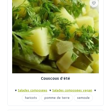
Couscous d'été
♥
Salades composées
♥
Salades composées vegan
♥
Barbecue entre amis
♥
Barbecue entre amis
haricots
pomme de terre
semoule