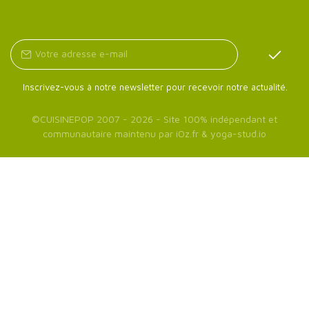
Inscrivez-vous à notre newsletter pour recevoir notre actualité.
©
CUISINEPOP
2007 - 2026 - Site 100% indépendant et
communautaire maintenu par
iOz.fr
&
yoga-stud.io