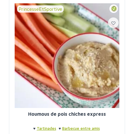
PrincesseEtSportive
Houmous de pois chiches express
♥
Tartinades
♥
Barbecue entre amis