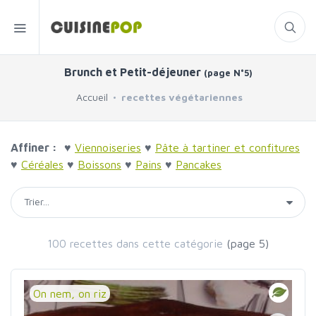
Brunch et Petit-déjeuner
(page N°5)
Accueil
recettes végétariennes
Affiner :
♥
Viennoiseries
♥
Pâte à tartiner et confitures
♥
Céréales
♥
Boissons
♥
Pains
♥
Pancakes
100 recettes dans cette catégorie
(page 5)
On nem, on riz