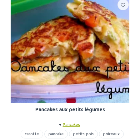
Pancakes aux petits légumes
♥
Pancakes
carotte
pancake
petits pois
poireaux