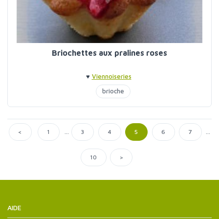
Briochettes aux pralines roses
♥
Viennoiseries
brioche
...
...
<
1
3
4
5
6
7
>
10
AIDE