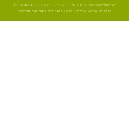
©
CUISINEPOP
2007 - 2026 - Site 100% indépendant et
communautaire maintenu par
iOz.fr
&
yoga-stud.io