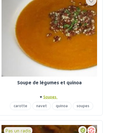
Soupe de légumes et quinoa
♥
Soupes
carotte
navet
quinoa
soupes
Pas un radis