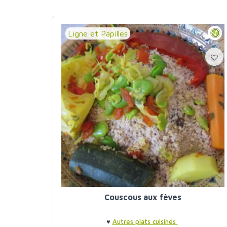
Ligne et Papilles
Couscous aux fèves
♥
Autres plats cuisinés