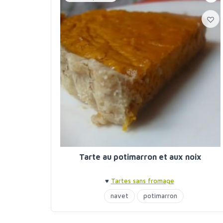
Tarte au potimarron et aux noix
♥
Tartes sans fromage
navet
potimarron
tartes sans fromage