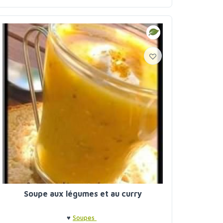
Soupe aux légumes et au curry
♥
Soupes