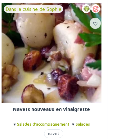
Dans la cuisine de Sophie
Navets nouveaux en vinaigrette
♥
Salades d'accompagnement
♥
Salades
d'accompagnement
navet