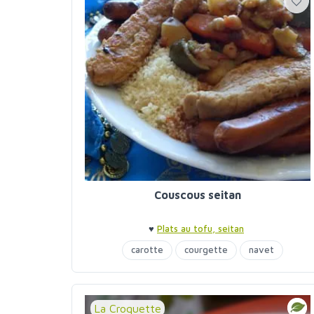
Couscous seitan
♥
Plats au tofu, seitan
carotte
courgette
navet
pois chiches
La Croquette