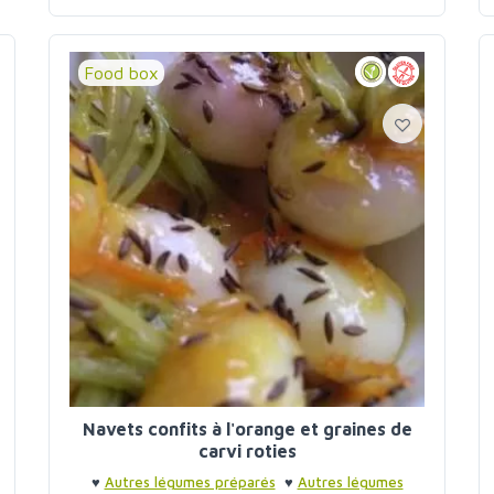
navet
soupes
Food box
Navets confits à l'orange et graines de
carvi roties
♥
Autres légumes préparés
♥
Autres légumes