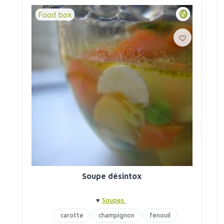
Food box
Soupe désintox
♥
Soupes
carotte
champignon
fenouil