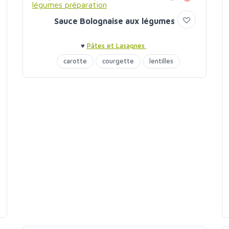
Sauce Bolognaise aux légumes
♥
Pâtes et Lasagnes
carotte
courgette
lentilles
les pasta végétaliennes
navet
poivrons