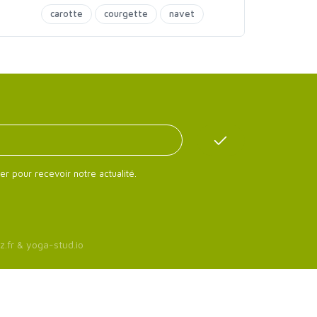
carotte
courgette
navet
soupes
er pour recevoir notre actualité.
z.fr
&
yoga-stud.io