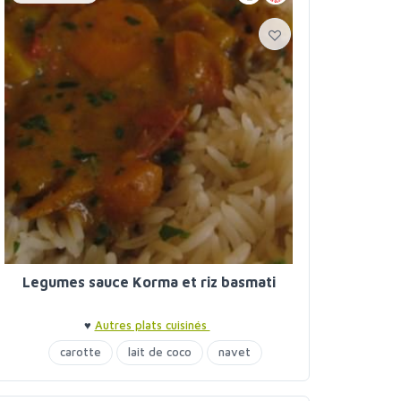
Legumes sauce Korma et riz basmati
♥
Autres plats cuisinés
carotte
lait de coco
navet
poivrons
pomme de terre