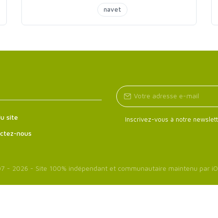
préparés
navet
u site
Inscrivez-vous à notre newslett
ctez-nous
7 - 2026 - Site 100% indépendant et communautaire maintenu par
iO