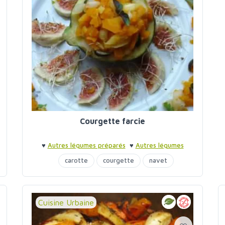
Courgette farcie
♥
Autres légumes préparés
♥
Autres légumes
préparés
carotte
courgette
navet
Cuisine Urbaine