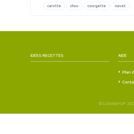
carotte
chou
courgette
navet
poivrons
raisins secs
IDÉES RECETTES
SITEMAPS.XML
AIDE
Plan d
Conta
©
CUISINEPOP
200