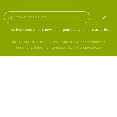
Inscrivez-vous à notre newsletter pour recevoir notre actualité.
©
CUISINEPOP
2007 - 2026 - Site 100% indépendant et
communautaire maintenu par
iOz.fr
&
yoga-stud.io