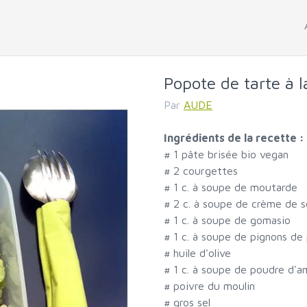
Popote de tarte à 
Par
AUDE
Ingrédients de la recette :
#
1 pâte brisée bio vegan
#
2 courgettes
#
1 c. à soupe de moutarde
#
2 c. à soupe de crème de so
#
1 c. à soupe de gomasio
#
1 c. à soupe de pignons de 
#
huile d'olive
#
1 c. à soupe de poudre d'
#
poivre du moulin
#
gros sel