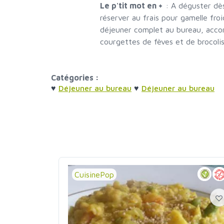
Le p'tit mot en +
:
A déguster dès
réserver au frais pour gamelle fro
déjeuner complet au bureau, acco
courgettes de fèves et de brocoli
Catégories :
♥
Déjeuner au bureau
♥
Déjeuner au bureau
CuisinePop