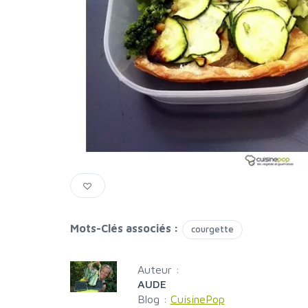
Mots-Clés associés :
courgette
Auteur :
AUDE
Blog :
CuisinePop