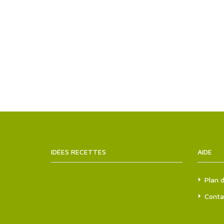
IDÉES RECETTES
SITEMAPS.XML
AIDE
Plan d
Conta