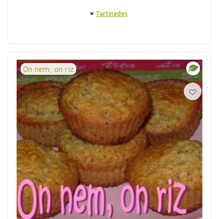
♥
Tartinades
On nem, on riz