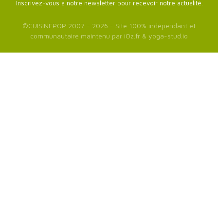
Inscrivez-vous à notre newsletter pour recevoir notre actualité.
©
CUISINEPOP
2007 - 2026 - Site 100% indépendant et
communautaire maintenu par
iOz.fr
&
yoga-stud.io