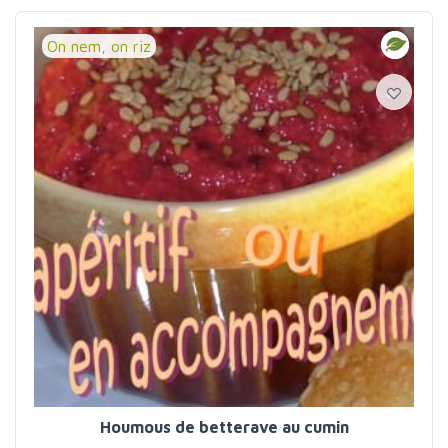
On nem, on riz
Houmous de betterave au cumin