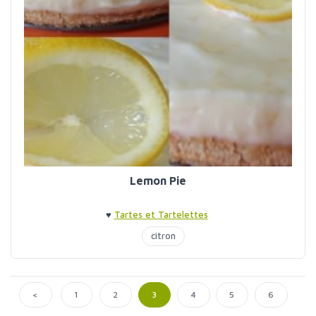
Lemon Pie
♥
Tartes et Tartelettes
citron
<
1
2
3
4
5
6