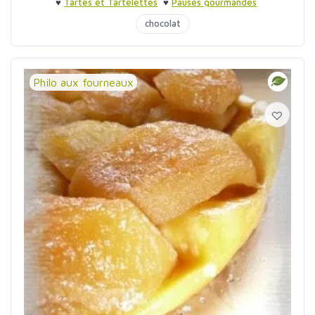
♥
Tartes et Tartelettes
♥
Pauses gourmandes
chocolat
Philo aux fourneaux