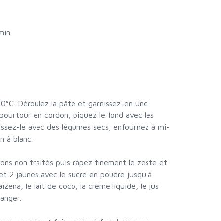
min
20°C. Déroulez la pâte et garnissez-en une
 pourtour en cordon, piquez le fond avec les
issez-le avec des légumes secs, enfournez à mi-
n à blanc.
trons non traités puis râpez finement le zeste et
et 2 jaunes avec le sucre en poudre jusqu'à
zena, le lait de coco, la crème liquide, le jus
langer.