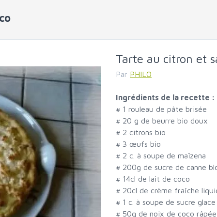
oco
Tarte au citron et 
Par
PHILO
Ingrédients de la recette :
#
1 rouleau de pâte brisée
#
20 g de beurre bio doux
#
2 citrons bio
#
3 œufs bio
#
2 c. à soupe de maïzena
#
200g de sucre de canne bl
#
14cl de lait de coco
#
20cl de crème fraîche liqu
#
1 c. à soupe de sucre glace
#
50g de noix de coco râpée