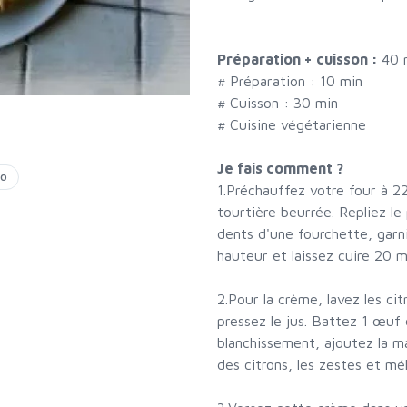
Préparation + cuisson :
40 
# Préparation :
10
min
# Cuisson :
30
min
# Cuisine végétarienne
Je fais comment ?
co
1.Préchauffez votre four à 2
tourtière beurrée. Repliez le
dents d'une fourchette, garn
hauteur et laissez cuire 20 m
2.Pour la crème, lavez les ci
pressez le jus. Battez 1 œuf 
blanchissement, ajoutez la maï
des citrons, les zestes et mé