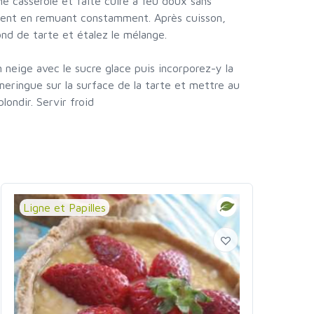
e casserole et faite cuire à feu doux sans
ement en remuant constamment. Après cuisson,
ond de tarte et étalez le mélange.
 neige avec le sucre glace puis incorporez-y la
meringue sur la surface de la tarte et mettre au
londir. Servir froid
Ligne et Papilles