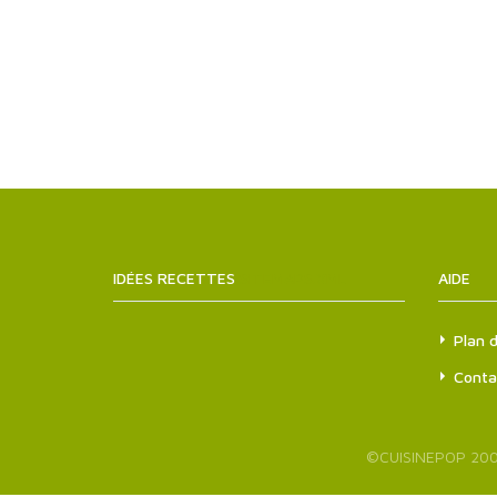
IDÉES RECETTES
SITEMAPS.XML
AIDE
Plan d
Conta
©
CUISINEPOP
200