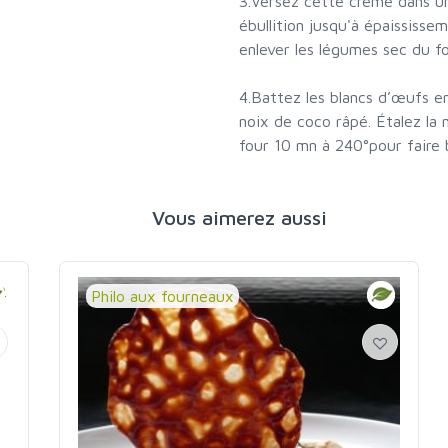
3.Versez cette crème dans un
ébullition jusqu'à épaississ
enlever les légumes sec du f
4.Battez les blancs d’œufs en
noix de coco râpé. Étalez la 
four 10 mn à 240°pour faire b
Vous aimerez aussi
Philo aux fourneaux