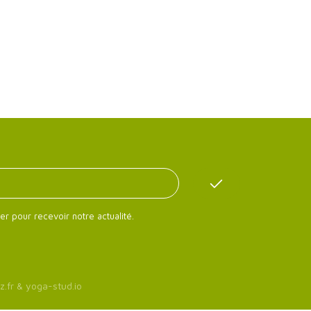
er pour recevoir notre actualité.
z.fr
&
yoga-stud.io