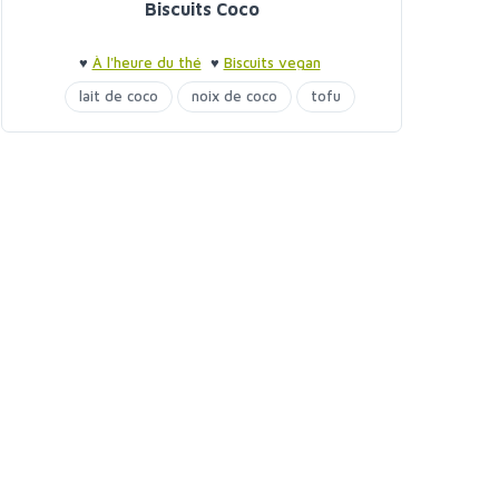
Biscuits Coco
♥
À l'heure du thé
♥
Biscuits vegan
lait de coco
noix de coco
tofu