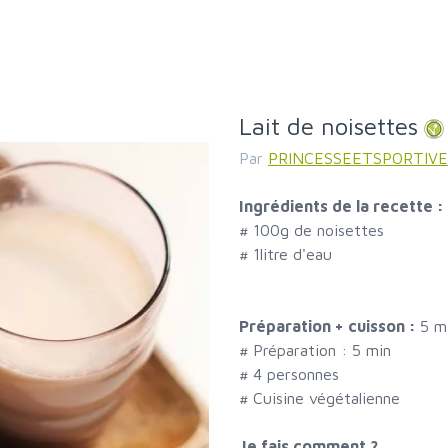
Lait de noisettes
Par
PRINCESSEETSPORTIVE
Ingrédients de la recette :
#
100g de noisettes
#
1litre d'eau
Préparation + cuisson :
5 m
# Préparation :
5
min
#
4 personnes
# Cuisine végétalienne
Je fais comment ?