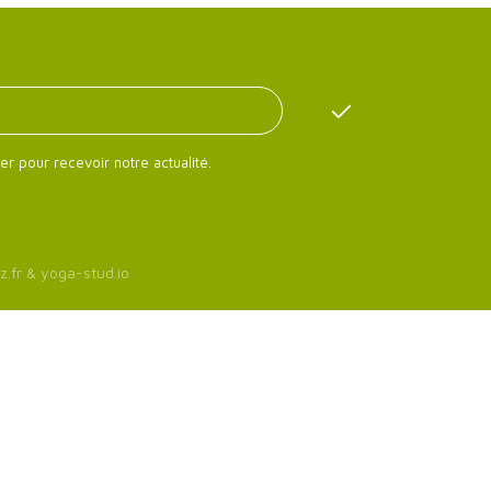
er pour recevoir notre actualité.
z.fr
&
yoga-stud.io