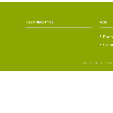
IDÉES RECETTES
SITEMAPS.XML
AIDE
Plan d
Conta
©
CUISINEPOP
200