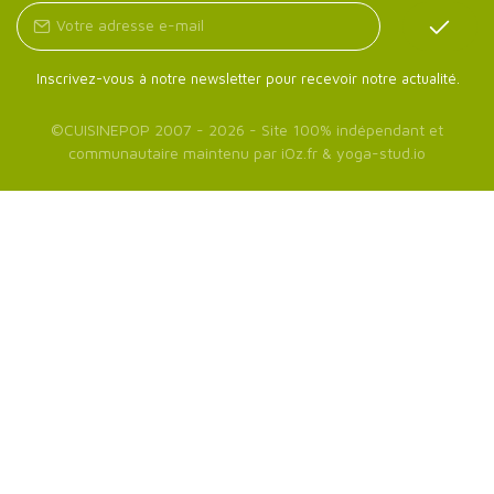
Inscrivez-vous à notre newsletter pour recevoir notre actualité.
©
CUISINEPOP
2007 - 2026 - Site 100% indépendant et
communautaire maintenu par
iOz.fr
&
yoga-stud.io