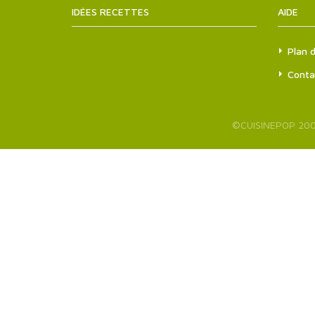
IDÉES RECETTES
SITEMAPS.XML
AIDE
Plan d
Conta
©
CUISINEPOP
200