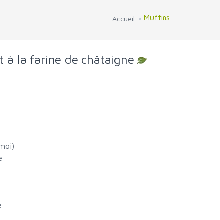
Muffins
Accueil
et à la farine de châtaigne
r
moi)
e
e