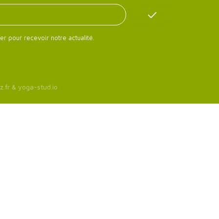
er pour recevoir notre actualité.
z.fr
&
yoga-stud.io