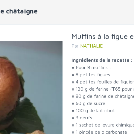
 de châtaigne
Muffins à la figue 
Par
NATHALIE
Ingrédients de la recette :
#
Pour 8 muffins :
#
8 petites figues
#
4 petites feuilles de figuie
#
130 g de farine (T65 pour 
#
80 g de farine de châtaign
#
60 g de sucre
#
100 g de lait ribot
#
3 oeufs
#
1 sachet de levure chimiqu
#
1 pincée de bicarbonate