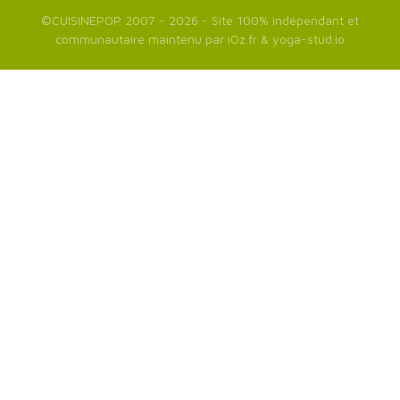
©
CUISINEPOP
2007 - 2026 - Site 100% indépendant et
communautaire maintenu par
iOz.fr
&
yoga-stud.io