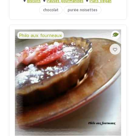
♥
Biscuits
♥
Pauses gourmandes
♥
Plats vegan
chocolat
purée noisettes
Philo aux fourneaux