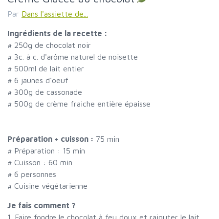
Par
Dans l'assiette de...
Ingrédients de la recette :
#
250g de chocolat noir
#
3c. à c. d'arôme naturel de noisette
#
500ml de lait entier
#
6 jaunes d'oeuf
#
300g de cassonade
#
500g de crème fraiche entière épaisse
Préparation + cuisson :
75 min
# Préparation :
15
min
# Cuisson :
60
min
#
6 personnes
# Cuisine végétarienne
Je fais comment ?
1. Faire fondre le chocolat à feu doux et rajouter le lait.