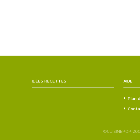
IDÉES RECETTES
SITEMAPS.XML
AIDE
Plan d
Conta
©
CUISINEPOP
200