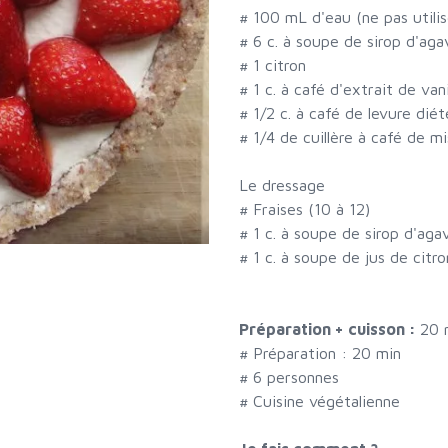
#
100 mL d'eau (ne pas utili
#
6 c. à soupe de sirop d'aga
#
1 citron
#
1 c. à café d'extrait de vani
#
1/2 c. à café de levure dié
#
1/4 de cuillère à café de m
Le dressage
#
Fraises (10 à 12)
#
1 c. à soupe de sirop d'aga
#
1 c. à soupe de jus de citro
Préparation + cuisson :
20 
# Préparation :
20
min
#
6 personnes
# Cuisine végétalienne