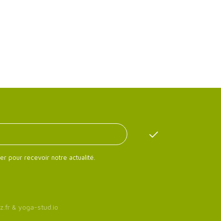
er pour recevoir notre actualité.
z.fr
&
yoga-stud.io