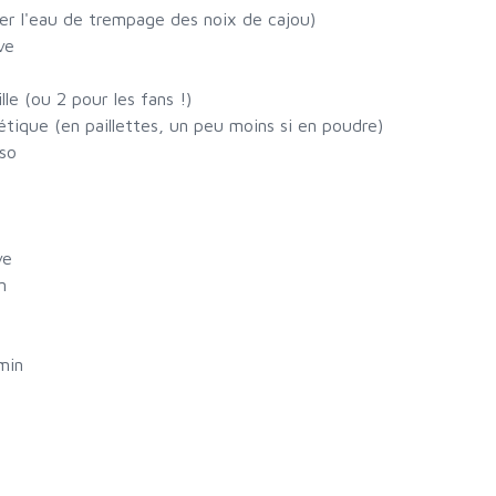
ser l'eau de trempage des noix de cajou)
ve
lle (ou 2 pour les fans !)
tétique (en paillettes, un peu moins si en poudre)
iso
ve
n
min