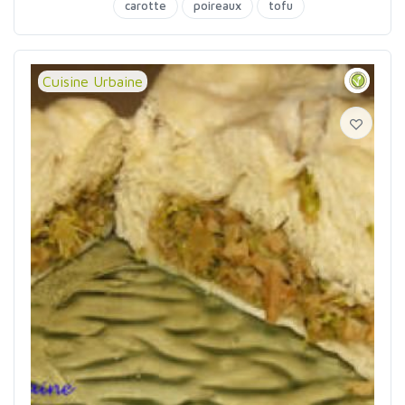
carotte
poireaux
tofu
Cuisine Urbaine