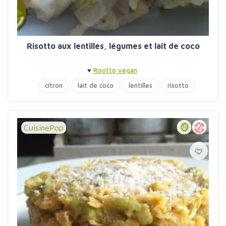
Risotto aux lentilles, légumes et lait de coco
♥
Risotto vegan
citron
lait de coco
lentilles
risotto
CuisinePop