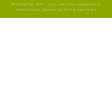
©
CUISINEPOP
2007 - 2026 - Site 100% indépendant et
communautaire maintenu par
iOz.fr
&
yoga-stud.io