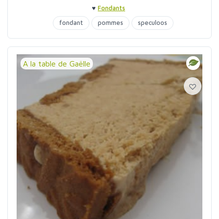
♥
Fondants
fondant
pommes
speculoos
A la table de Gaëlle