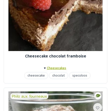
Cheesecake chocolat framboise
♥
Cheesecakes
cheesecake
chocolat
speculoos
Philo aux fourneaux