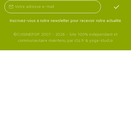
Inscrivez-vous à notre newsletter pour recevoir notre actualité.
©
CUISINEPOP
2007 - 2026 - Site 100% indépendant et
communautaire maintenu par
iOz.fr
&
yoga-stud.io