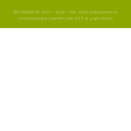
©
CUISINEPOP
2007 - 2026 - Site 100% indépendant et
communautaire maintenu par
iOz.fr
&
yoga-stud.io