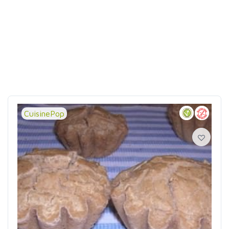
CuisinePop