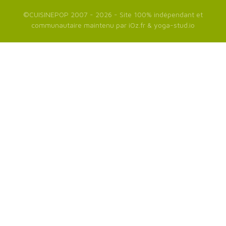
©
CUISINEPOP
2007 - 2026 - Site 100% indépendant et
communautaire maintenu par
iOz.fr
&
yoga-stud.io