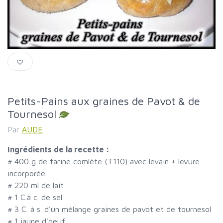
Petits-Pains aux graines de Pavot & de
Tournesol
Par
AUDE
Ingrédients de la recette :
#
400 g de farine comlète (T110) avec levain + levure
incorporée
#
220 ml de lait
#
1 C.à c. de sel
#
3 C. à s. d'un mélange graines de pavot et de tournesol
#
1 jaune d'oeuf