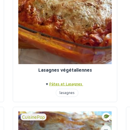
Lasagnes végétaliennes
♥
Pâtes et Lasagnes
lasagnes
CuisinePop