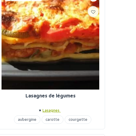
Lasagnes de légumes
♥
Lasagnes
aubergine
carotte
courgette
lait de coco
lasagnes