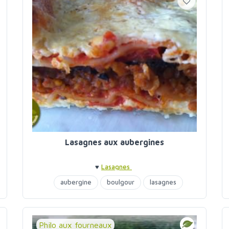
Lasagnes aux aubergines
♥
Lasagnes
aubergine
boulgour
lasagnes
Philo aux fourneaux