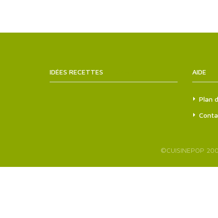
IDÉES RECETTES
SITEMAPS.XML
AIDE
Plan d
Conta
©
CUISINEPOP
200