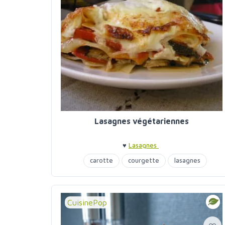
Lasagnes végétariennes
♥
Lasagnes
carotte
courgette
lasagnes
poivrons
CuisinePop