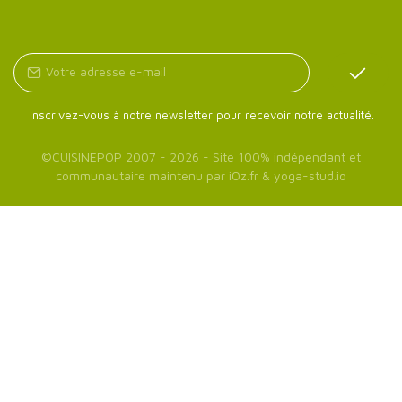
Inscrivez-vous à notre newsletter pour recevoir notre actualité.
©
CUISINEPOP
2007 - 2026 - Site 100% indépendant et
communautaire maintenu par
iOz.fr
&
yoga-stud.io