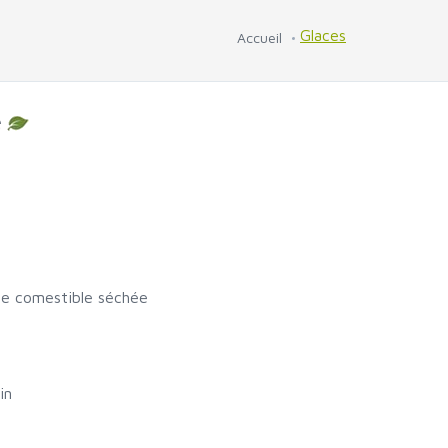
Glaces
Accueil
e
nde comestible séchée
in