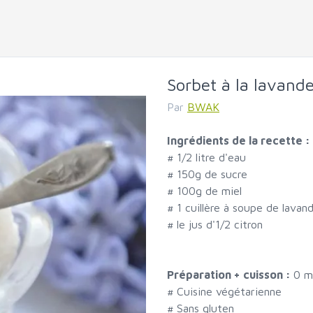
Sorbet à la lavand
Par
BWAK
Ingrédients de la recette :
#
1/2 litre d'eau
#
150g de sucre
#
100g de miel
#
1 cuillère à soupe de lava
#
le jus d'1/2 citron
Préparation + cuisson :
0 m
# Cuisine végétarienne
# Sans gluten