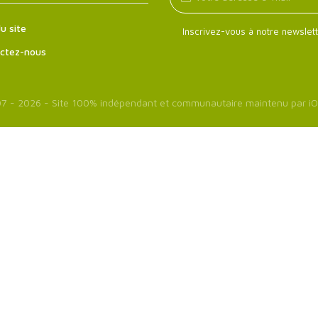
u site
Inscrivez-vous à notre newslett
ctez-nous
7 - 2026 - Site 100% indépendant et communautaire maintenu par
iO