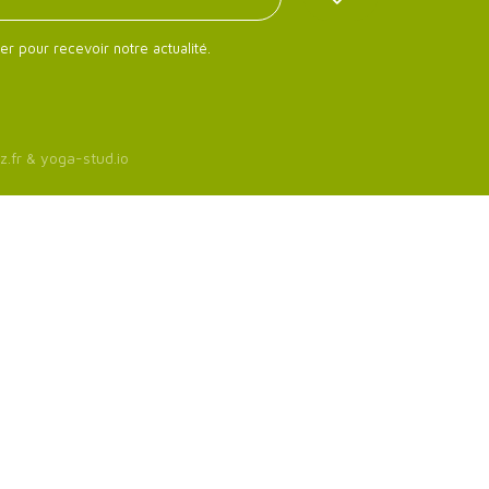
er pour recevoir notre actualité.
z.fr
&
yoga-stud.io