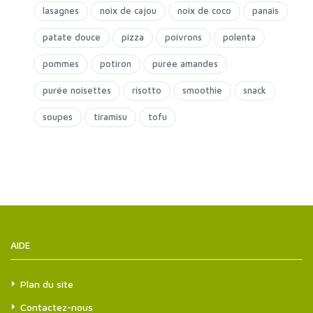
lasagnes
noix de cajou
noix de coco
panais
patate douce
pizza
poivrons
polenta
pommes
potiron
purée amandes
purée noisettes
risotto
smoothie
snack
soupes
tiramisu
tofu
AIDE
Plan du site
Contactez-nous