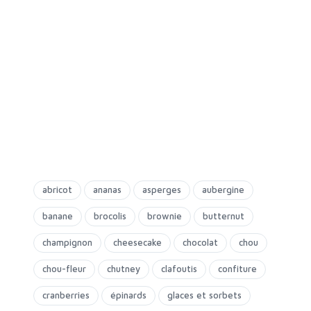
abricot
ananas
asperges
aubergine
banane
brocolis
brownie
butternut
champignon
cheesecake
chocolat
chou
chou-fleur
chutney
clafoutis
confiture
cranberries
épinards
glaces et sorbets