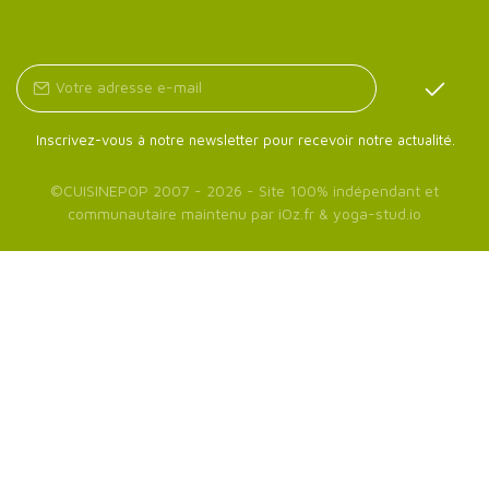
Inscrivez-vous à notre newsletter pour recevoir notre actualité.
©
CUISINEPOP
2007 - 2026 - Site 100% indépendant et
communautaire maintenu par
iOz.fr
&
yoga-stud.io