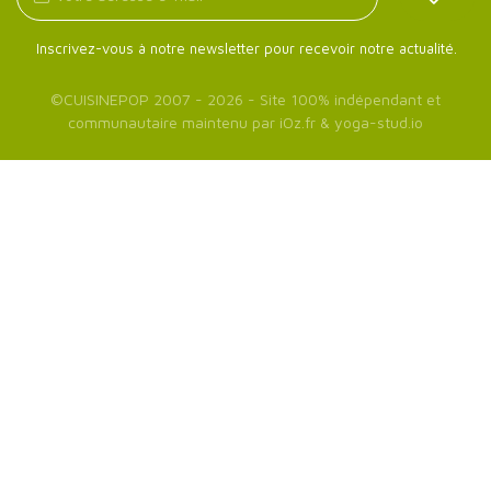
Inscrivez-vous à notre newsletter pour recevoir notre actualité.
©
CUISINEPOP
2007 - 2026 - Site 100% indépendant et
communautaire maintenu par
iOz.fr
&
yoga-stud.io