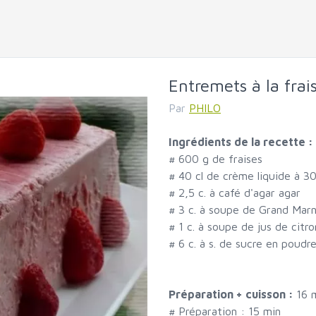
Entremets à la frai
Par
PHILO
Ingrédients de la recette :
#
600 g de fraises
#
40 cl de crème liquide à 3
#
2,5 c. à café d'agar agar
#
3 c. à soupe de Grand Marn
#
1 c. à soupe de jus de citro
#
6 c. à s. de sucre en poudr
Préparation + cuisson :
16 
# Préparation :
15
min