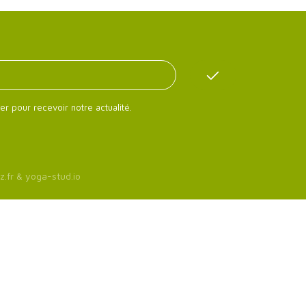
er pour recevoir notre actualité.
z.fr
&
yoga-stud.io