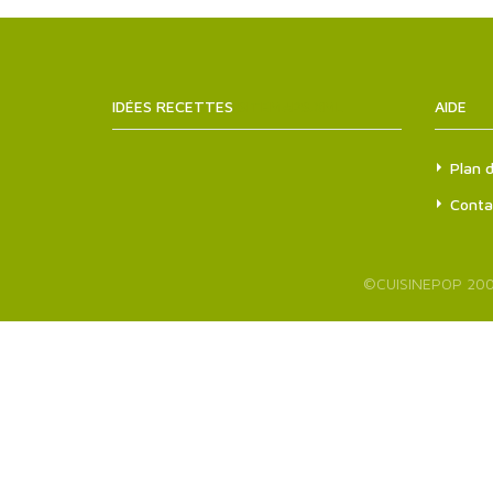
IDÉES RECETTES
SITEMAPS.XML
AIDE
Plan d
Conta
©
CUISINEPOP
200