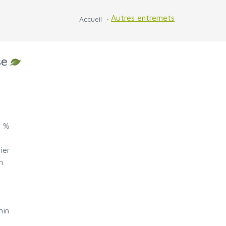
Autres entremets
Accueil
se
0 %
ier
n
e
min