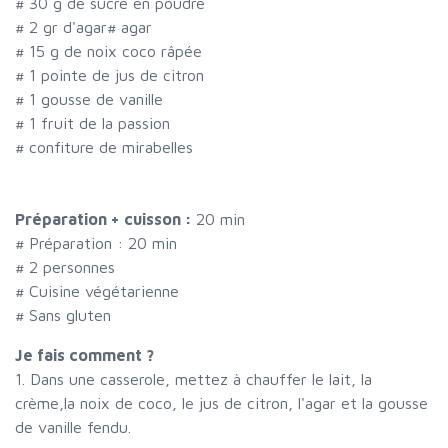
#
30 g de sucre en poudre
#
2 gr d'agar
#
agar
#
15 g de noix coco râpée
#
1 pointe de jus de citron
#
1 gousse de vanille
#
1 fruit de la passion
#
confiture de mirabelles
Préparation + cuisson :
20 min
# Préparation :
20
min
#
2 personnes
# Cuisine végétarienne
# Sans gluten
Je fais comment ?
1. Dans une casserole, mettez à chauffer le lait, la
crème,la noix de coco, le jus de citron, l'agar et la gousse
de vanille fendu.