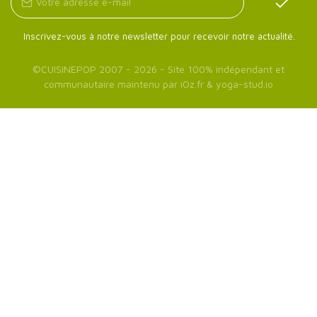
Inscrivez-vous à notre newsletter pour recevoir notre actualité.
©
CUISINEPOP
2007 - 2026 - Site 100% indépendant et
communautaire maintenu par
iOz.fr
&
yoga-stud.io