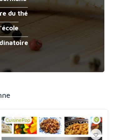
ure du thé
l'école
dînatoire
nne
CuisinePop