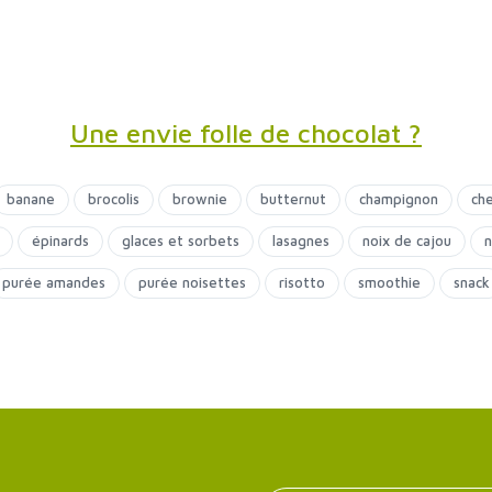
Une envie folle de chocolat ?
banane
brocolis
brownie
butternut
champignon
ch
épinards
glaces et sorbets
lasagnes
noix de cajou
n
purée amandes
purée noisettes
risotto
smoothie
snack