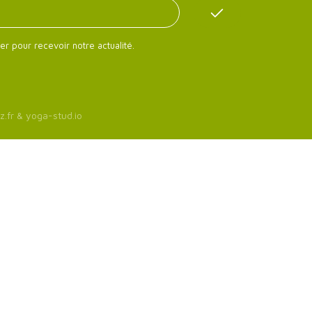
er pour recevoir notre actualité.
z.fr
&
yoga-stud.io