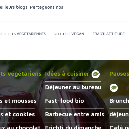
eilleurs blogs. Partageons nos
VÉGÉTARIENNES
VEGAN
FRAÎCH'ATTITUDE
RECETTES
RECETTES
ts végétariens
Idées à cuisiner
Pause
Déjeuner au bureau
s et mousses
Fast-food bio
Brunch
ts et cookies
Barbecue entre amis
déjeun
x au chocolat
Frichti du dimanche
Café 