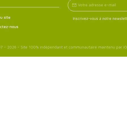
u site
Inscrivez-vous à notre newslett
ctez-nous
7 - 2026 - Site 100% indépendant et communautaire maintenu par
iO