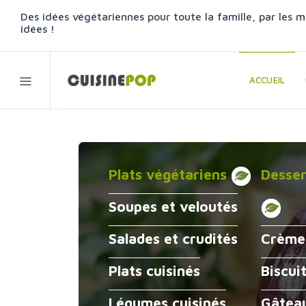
Des idées végétariennes pour toute la famille, par les m
idées !
ACCUEIL
Plats végétariens
Desser
Soupes et veloutés
Salades et crudités
Crème
Plats cuisinés
Biscui
Légumes cuisinés
Gâteau