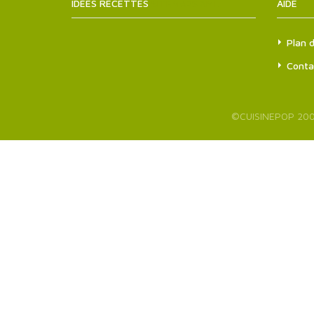
IDÉES RECETTES
SITEMAPS.XML
AIDE
Plan d
Conta
©
CUISINEPOP
200