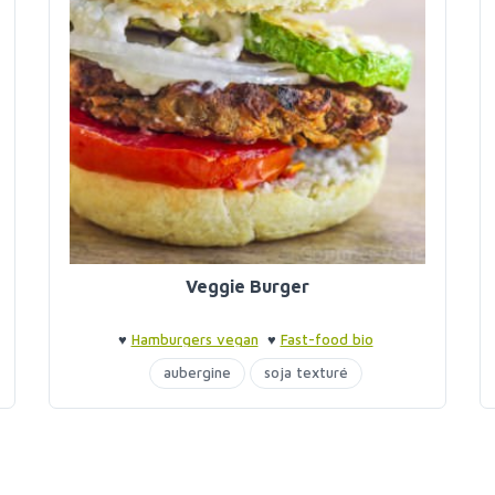
Veggie Burger
♥
Hamburgers vegan
♥
Fast-food bio
aubergine
soja texturé