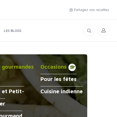
Partagez vos recettes
LES BLOGS
s gourmandes
Occasions
Pour les fêtes
 et Petit-
Cuisine indienne
er
gourmand