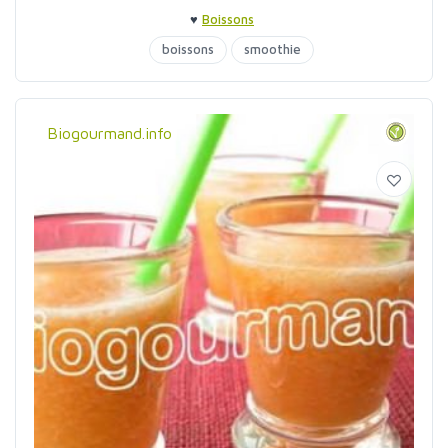
♥
Boissons
boissons
smoothie
Biogourmand.info