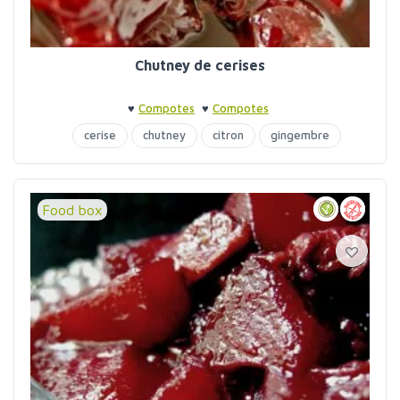
Chutney de cerises
♥
Compotes
♥
Compotes
cerise
chutney
citron
gingembre
Food box