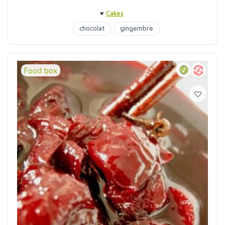
♥
Cakes
chocolat
gingembre
Food box