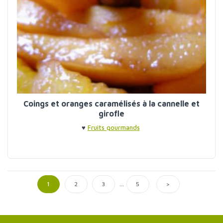
Coings et oranges caramélisés à la cannelle et
girofle
♥
Fruits gourmands
...
>
1
2
3
5