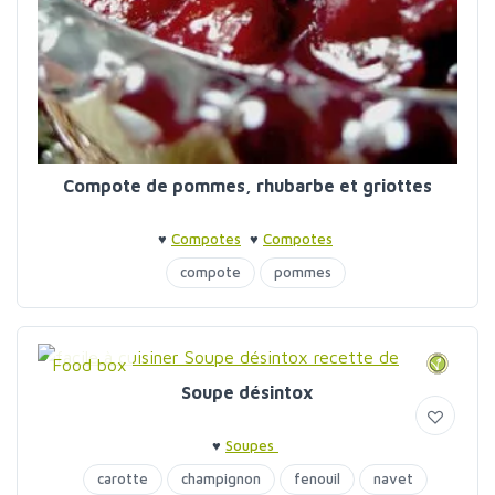
Compote de pommes, rhubarbe et griottes
♥
Compotes
♥
Compotes
compote
pommes
Food box
Soupe désintox
♥
Soupes
carotte
champignon
fenouil
navet