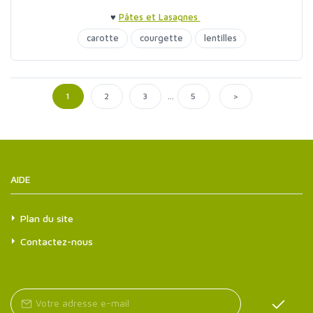
♥
Pâtes et Lasagnes
carotte
courgette
lentilles
les pasta végétaliennes
navet
poivrons
...
>
1
2
3
5
AIDE
Plan du site
Contactez-nous