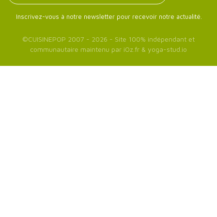
Inscrivez-vous à notre newsletter pour recevoir notre actualité.
©
CUISINEPOP
2007 - 2026 - Site 100% indépendant et
communautaire maintenu par
iOz.fr
&
yoga-stud.io