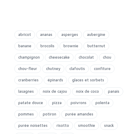
abricot
ananas
asperges
aubergine
banane
brocolis
brownie
butternut
champignon
cheesecake
chocolat
chou
chou-fleur
chutney
clafoutis
confiture
cranberries
épinards
glaces et sorbets
lasagnes
noix de cajou
noix de coco
panais
patate douce
pizza
poivrons
polenta
pommes
potiron
purée amandes
purée noisettes
risotto
smoothie
snack