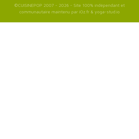
©
CUISINEPOP
2007 - 2026 - Site 100% indépendant et
communautaire maintenu par
iOz.fr
&
yoga-stud.io