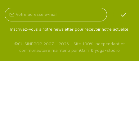
Inscrivez-vous à notre newsletter pour recevoir notre actualité.
©
CUISINEPOP
2007 - 2026 - Site 100% indépendant et
communautaire maintenu par
iOz.fr
&
yoga-stud.io