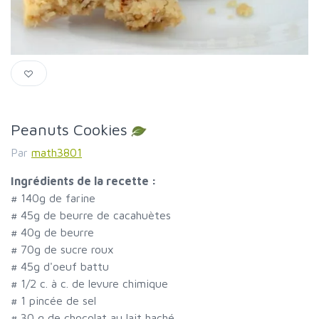
Peanuts Cookies
Par
math3801
Ingrédients de la recette :
#
140g de farine
#
45g de beurre de cacahuètes
#
40g de beurre
#
70g de sucre roux
#
45g d'oeuf battu
#
1/2 c. à c. de levure chimique
#
1 pincée de sel
#
30 g de chocolat au lait haché