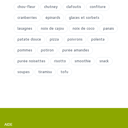
chou-fleur
chutney
clafoutis
confiture
cranberries
épinards
glaces et sorbets
lasagnes
noix de cajou
noix de coco
panais
patate douce
pizza
poivrons
polenta
pommes
potiron
purée amandes
purée noisettes
risotto
smoothie
snack
soupes
tiramisu
tofu
AIDE