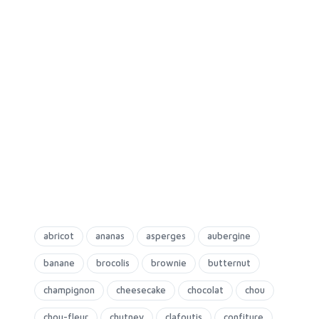
abricot
ananas
asperges
aubergine
banane
brocolis
brownie
butternut
champignon
cheesecake
chocolat
chou
chou-fleur
chutney
clafoutis
confiture