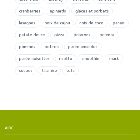
cranberries
épinards
glaces et sorbets
lasagnes
noix de cajou
noix de coco
panais
patate douce
pizza
poivrons
polenta
pommes
potiron
purée amandes
purée noisettes
risotto
smoothie
snack
soupes
tiramisu
tofu
AIDE