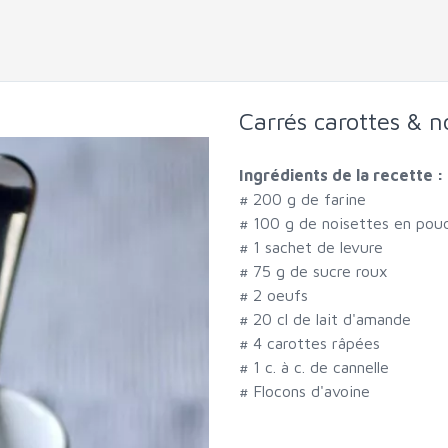
Carrés carottes & n
Ingrédients de la recette :
#
200 g de farine
#
100 g de noisettes en pou
#
1 sachet de levure
#
75 g de sucre roux
#
2 oeufs
#
20 cl de lait d'amande
#
4 carottes râpées
#
1 c. à c. de cannelle
#
Flocons d'avoine