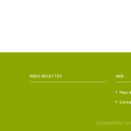
IDÉES RECETTES
SITEMAPS.XML
AIDE
Plan d
Conta
©
CUISINEPOP
200