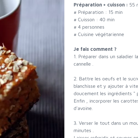
Préparation + cuisson :
55 
# Préparation :
15
min
# Cuisson :
40
min
#
4 personnes
# Cuisine végétarienne
Je fais comment ?
1. Préparer dans un saladier l
cannelle .
2. Battre les oeufs et le suc
blanchisse et y ajouter à vite
doucement les ingrédients " p
Enfin , incorporer les carot
d'avoine.
3. Verser le tout dans un mo
minutes .
Laisser refroidir et couper e