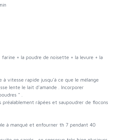
min
a farine + la poudre de noisette + la levure + la
re à vitesse rapide jusqu'à ce que le mélange
sse lente le lait d'amande . Incorporer
oudres " .
tes préalablement râpées et saupoudrer de flocons
ule à manqué et enfourner th 7 pendant 40
nsuite en carrés , se conserve très bien plusieurs