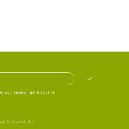
er pour recevoir notre actualité.
z.fr
&
yoga-stud.io