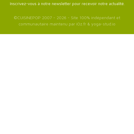
Inscrivez-vous à notre newsletter pour recevoir notre actualité.
©
CUISINEPOP
2007 - 2026 - Site 100% indépendant et
communautaire maintenu par
iOz.fr
&
yoga-stud.io