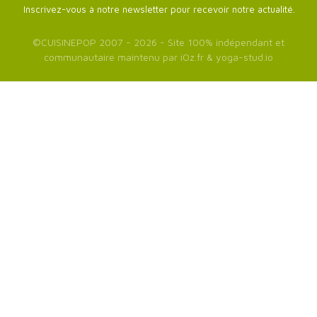
Inscrivez-vous à notre newsletter pour recevoir notre actualité.
©
CUISINEPOP
2007 - 2026 - Site 100% indépendant et
communautaire maintenu par
iOz.fr
&
yoga-stud.io