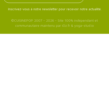
Inscrivez-vous à notre newsletter pour recevoir notre actualité.
©
CUISINEPOP
2007 - 2026 - Site 100% indépendant et
communautaire maintenu par
iOz.fr
&
yoga-stud.io