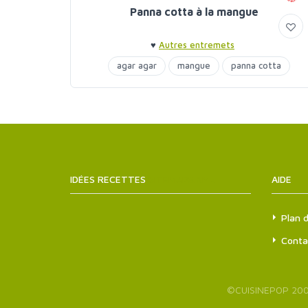
Panna cotta à la mangue
♥
Autres entremets
agar agar
mangue
panna cotta
IDÉES RECETTES
SITEMAPS.XML
AIDE
Plan d
Conta
©
CUISINEPOP
200