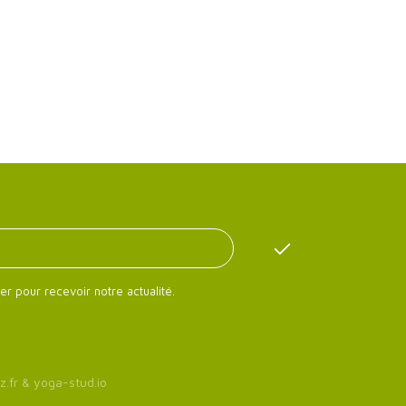
er pour recevoir notre actualité.
z.fr
&
yoga-stud.io