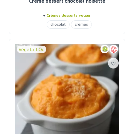
Crème dessert chocolat noisette
♥
Crèmes desserts vegan
chocolat
crèmes
Végéta-LÖu