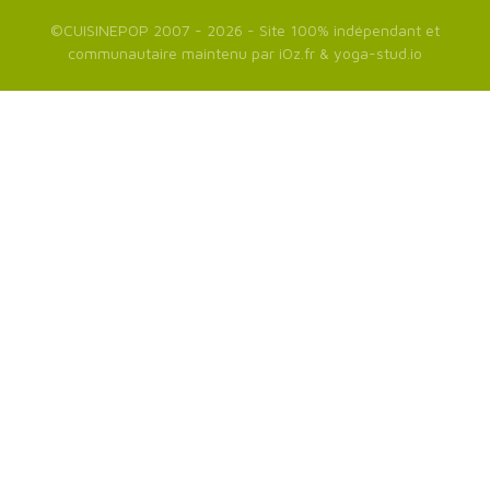
©
CUISINEPOP
2007 - 2026 - Site 100% indépendant et
communautaire maintenu par
iOz.fr
&
yoga-stud.io