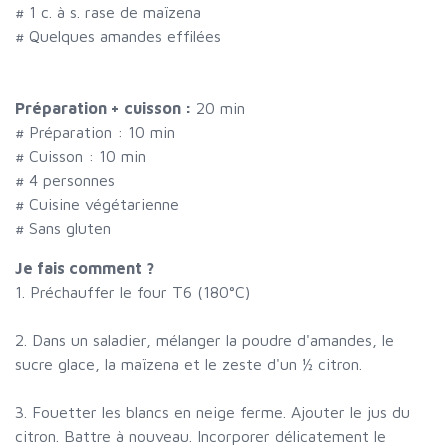
#
1 c. à s. rase de maïzena
#
Quelques amandes effilées
Préparation + cuisson :
20 min
# Préparation :
10
min
# Cuisson :
10
min
#
4 personnes
# Cuisine végétarienne
# Sans gluten
Je fais comment ?
1. Préchauffer le four T6 (180°C)
2. Dans un saladier, mélanger la poudre d'amandes, le
sucre glace, la maïzena et le zeste d'un ½ citron.
3. Fouetter les blancs en neige ferme. Ajouter le jus du
citron. Battre à nouveau. Incorporer délicatement le