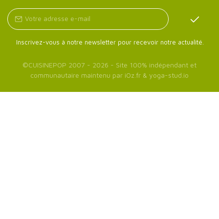
Inscrivez-vous à notre newsletter pour recevoir notre actualité.
©
CUISINEPOP
2007 - 2026 - Site 100% indépendant et
communautaire maintenu par
iOz.fr
&
yoga-stud.io