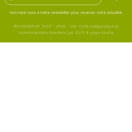
Inscrivez-vous à notre newsletter pour recevoir notre actualité.
©
CUISINEPOP
2007 - 2026 - Site 100% indépendant et
communautaire maintenu par
iOz.fr
&
yoga-stud.io