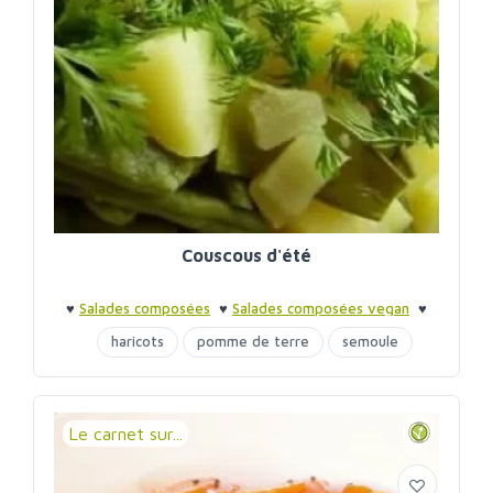
Couscous d'été
♥
Salades composées
♥
Salades composées vegan
♥
Barbecue entre amis
♥
Barbecue entre amis
haricots
pomme de terre
semoule
Le carnet sur...