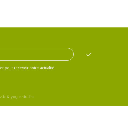
er pour recevoir notre actualité.
z.fr
&
yoga-stud.io