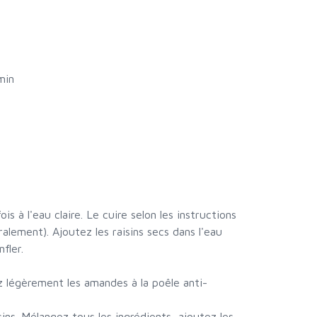
min
ois à l'eau claire. Le cuire selon les instructions
alement). Ajoutez les raisins secs dans l'eau
nfler.
 légèrement les amandes à la poêle anti-
sins. Mélangez tous les ingrédients, ajoutez les