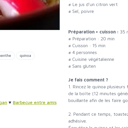
#
Le jus d'un citron vert
#
Sel, poivre
Préparation + cuisson :
35 
# Préparation :
20
min
# Cuisson :
15
min
#
4 personnes
enthe
quinoa
# Cuisine végétalienne
# Sans gluten
Je fais comment ?
1. Rincez le quinoa plusieurs f
de la boîte (12 minutes génér
bouillante afin de les faire go
gan
♥
Barbecue entre amis
2. Pendant ce temps, toastez
adhésive.
Égouttez le quinoa et les rai