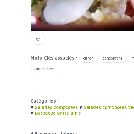
Mots-Clés associés :
citron
concombre
m
raisins secs
Catégories :
♥
Salades composées
♥
Salades composées ve
♥
Barbecue entre amis
A lire sur ce thème :