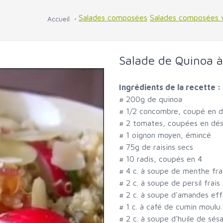
Salades composées
Salades composées 
Accueil
Salade de Quinoa à 
Ingrédients de la recette :
#
200g de quinoa
#
1/2 concombre, coupé en 
#
2 tomates, coupées en dé
#
1 oignon moyen, émincé
#
75g de raisins secs
#
10 radis, coupés en 4
#
4 c. à soupe de menthe fr
#
2 c. à soupe de persil frais
#
2 c. à soupe d'amandes eff
#
1 c. à café de cumin moulu
#
2 c. à soupe d'huile de sé