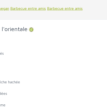
vegan
Barbecue entre amis
Barbecue entre amis
l'orientale
dés
s
aîche hachée
ilées
same