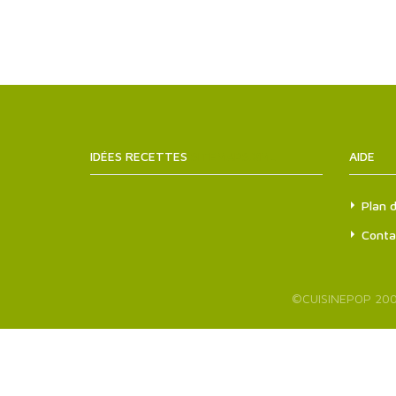
IDÉES RECETTES
SITEMAPS.XML
AIDE
Plan d
Conta
©
CUISINEPOP
200