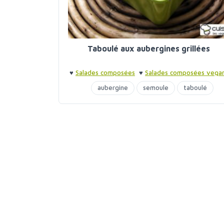
Taboulé aux aubergines grillées
♥
Salades composées
♥
Salades composées vega
♥
Barbecue entre amis
♥
Barbecue entre amis
aubergine
semoule
taboulé