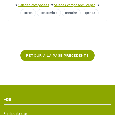
♥
Salades composées
♥
Salades composées vegan
♥
Barbecue entre amis
♥
Barbecue entre amis
citron
concombre
menthe
quinoa
raisins secs
RETOUR À LA PAGE PRÉCÉDENTE
AIDE
Plan du site