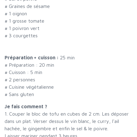
#
Graines de sésame
#
1 oignon
#
1 grosse tomate
#
1 poivron vert
#
3 courgettes
Préparation + cuisson :
25 min
# Préparation :
20
min
# Cuisson :
5
min
#
2 personnes
# Cuisine végétalienne
# Sans gluten
Je fais comment ?
1. Couper le bloc de tofu en cubes de 2 cm. Les déposer
dans un plat. Verser dessus le vin blanc, le curry, l'ail
hachée, le gingembre et enfin le sel & le poivre.
Laisser mariner pendant 3 heures.