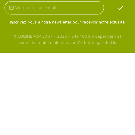
Inscrivez-vous à notre newsletter pour recevoir notre actualité.
©
CUISINEPOP
2007 - 2026 - Site 100% indépendant et
communautaire maintenu par
iOz.fr
&
yoga-stud.io